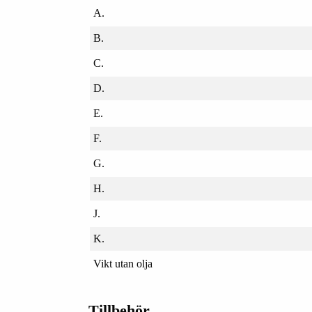
A.
B.
C.
D.
E.
F.
G.
H.
J.
K.
Vikt utan olja
Tillbehör