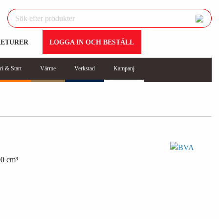
RETURER
LOGGA IN OCH BESTÄLL
ri & Start
Värme
Verkstad
Kampanj
 cm³