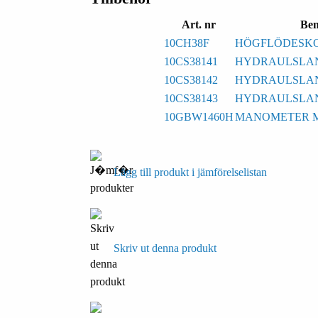
Art. nr
Be
10CH38F
HÖGFLÖDESKOP
10CS38141
HYDRAULSLANG
10CS38142
HYDRAULSLANG
10CS38143
HYDRAULSLANG
10GBW1460H
MANOMETER 
Lägg till produkt i jämförelselistan
Skriv ut denna produkt