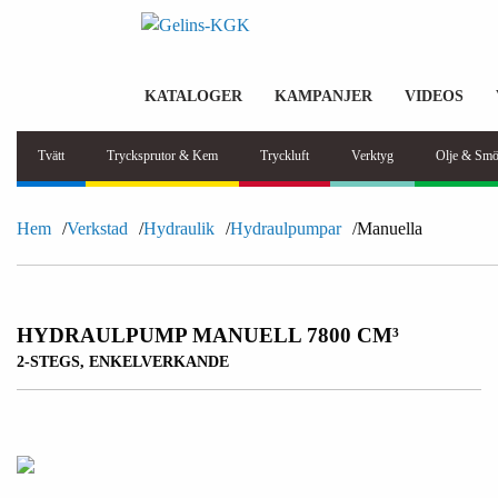
KATALOGER
KAMPANJER
VIDEOS
Tvätt
Trycksprutor & Kem
Tryckluft
Verktyg
Olje & Smö
Hem
Verkstad
Hydraulik
Hydraulpumpar
Manuella
HYDRAULPUMP MANUELL 7800 CM³
2-STEGS, ENKELVERKANDE