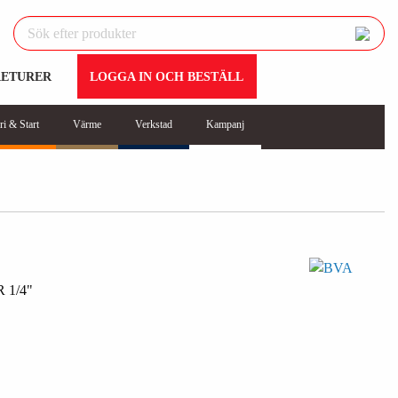
RETURER
LOGGA IN OCH BESTÄLL
ri & Start
Värme
Verkstad
Kampanj
 1/4"