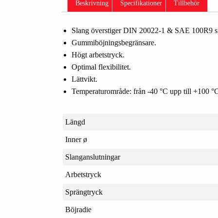
Beskrivning
Specifikationer
Tillbehör
Slang överstiger DIN 20022-1 & SAE 100R9 sp
Gummiböjningsbegränsare.
Högt arbetstryck.
Optimal flexibilitet.
Lättvikt.
Temperaturområde: från -40 °C upp till +100 °
Längd
Inner ø
Slanganslutningar
Arbetstryck
Sprängtryck
Böjradie