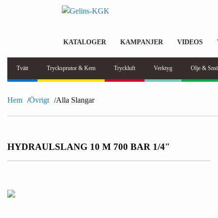
KATALOGER
KAMPANJER
VIDEOS
Tvätt
Trycksprutor & Kem
Tryckluft
Verktyg
Olje & Smö
Hem
Övrigt
Alla Slangar
HYDRAULSLANG 10 M 700 BAR 1/4″