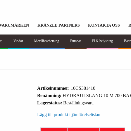
VARUMÄRKEN
KRÄNZLE PARTNERS
KONTAKTA OSS
rj
Vindor
Metallbearbetning
Pumpar
El & belysning
Batte
Artikelnummer:
10CS381410
Benämning:
HYDRAULSLANG 10 M 700 BAR
Lagerstatus:
Beställningsvara
Lägg till produkt i jämförelselistan