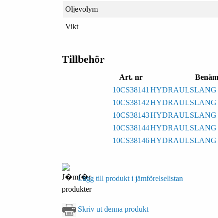
Oljevolym
Vikt
Tillbehör
Art. nr
Benäm
10CS38141
HYDRAULSLANG 1 
10CS38142
HYDRAULSLANG 2 
10CS38143
HYDRAULSLANG 3 
10CS38144
HYDRAULSLANG 4 
10CS38146
HYDRAULSLANG 6 
Lägg till produkt i jämförelselistan
Skriv ut denna produkt