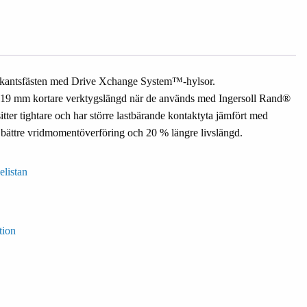
fyrkantsfästen med Drive Xchange System™-hylsor.
l 19 mm kortare verktygslängd när de används med Ingersoll Rand®
er tightare och har större lastbärande kontaktyta jämfört med
5 % bättre vridmomentöverföring och 20 % längre livslängd.
elistan
tion