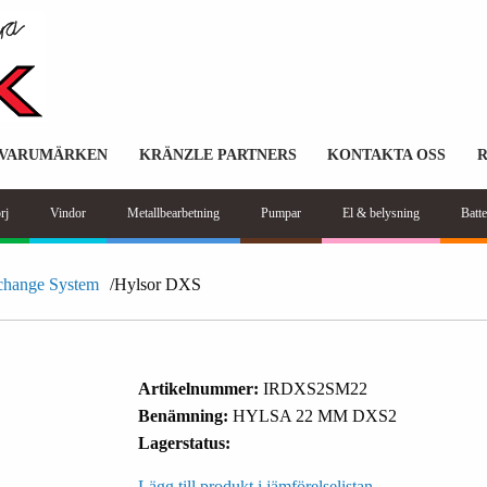
VARUMÄRKEN
KRÄNZLE PARTNERS
KONTAKTA OSS
rj
Vindor
Metallbearbetning
Pumpar
El & belysning
Batte
change System
Hylsor DXS
Artikelnummer:
IRDXS2SM22
Benämning:
HYLSA 22 MM DXS2
Lagerstatus:
Lägg till produkt i jämförelselistan