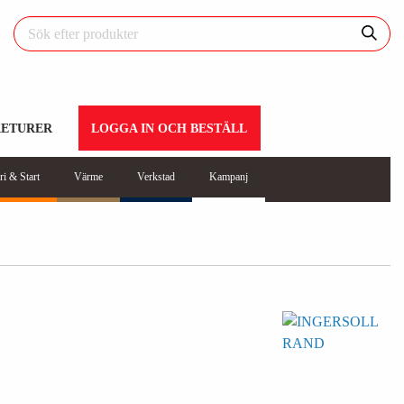
RETURER
LOGGA IN OCH BESTÄLL
ri & Start
Värme
Verkstad
Kampanj