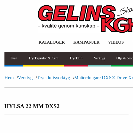
KATALOGER
KAMPANJER
VIDEOS
Tvätt
Trycksprutor & Kem
Tryckluft
Verktyg
Olje & Smö
Hem
Verktyg
Tryckluftsverktyg
Mutterdragare DXS® Drive X
HYLSA 22 MM DXS2