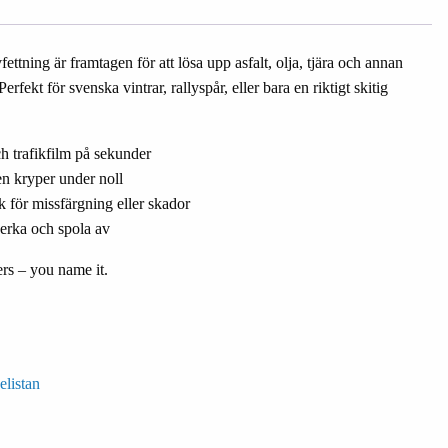
ettning är framtagen för att lösa upp asfalt, olja, tjära och annan
rfekt för svenska vintrar, rallyspår, eller bara en riktigt skitig
ch trafikfilm på sekunder
en kryper under noll
 för missfärgning eller skador
verka och spola av
lers – you name it.
elistan