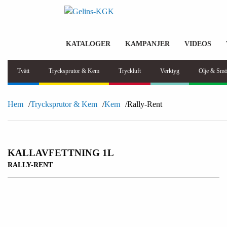
KATALOGER
KAMPANJER
VIDEOS
Tvätt
Trycksprutor & Kem
Tryckluft
Verktyg
Olje & Smö
Hem
Trycksprutor & Kem
Kem
Rally-Rent
KALLAVFETTNING 1L
RALLY-RENT