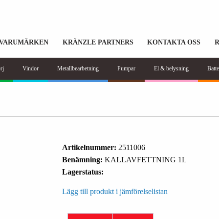
VARUMÄRKEN
KRÄNZLE PARTNERS
KONTAKTA OSS
rj
Vindor
Metallbearbetning
Pumpar
El & belysning
Batte
Artikelnummer:
2511006
Benämning:
KALLAVFETTNING 1L
Lagerstatus:
Lägg till produkt i jämförelselistan