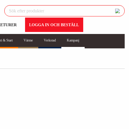
RETURER
LOGGA IN OCH BESTÄLL
ri & Start
Värme
Verkstad
Kampanj