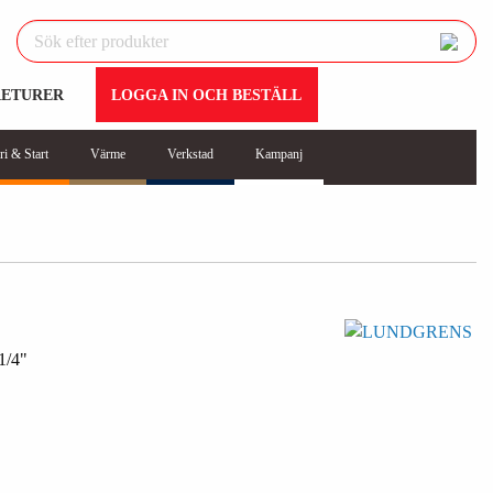
RETURER
LOGGA IN OCH BESTÄLL
ri & Start
Värme
Verkstad
Kampanj
/4"