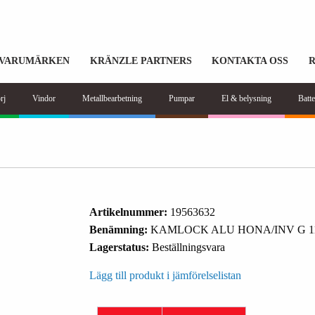
VARUMÄRKEN
KRÄNZLE PARTNERS
KONTAKTA OSS
rj
Vindor
Metallbearbetning
Pumpar
El & belysning
Batte
Artikelnummer:
19563632
Benämning:
KAMLOCK ALU HONA/INV G 11
Lagerstatus:
Beställningsvara
Lägg till produkt i jämförelselistan