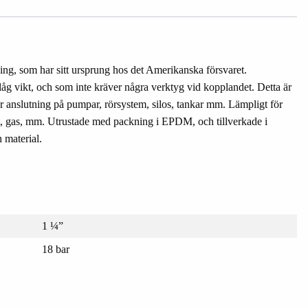
ng, som har sitt ursprung hos det Amerikanska försvaret.
åg vikt, och som inte kräver några verktyg vid kopplandet. Detta är
r anslutning på pumpar, rörsystem, silos, tankar mm. Lämpligt för
ulat, gas, mm. Utrustade med packning i EPDM, och tillverkade i
h material.
1 ¼”
18 bar