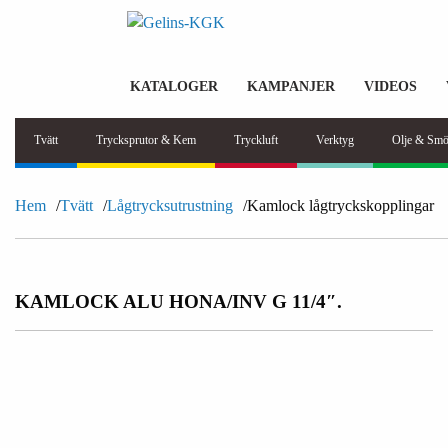
KATALOGER
KAMPANJER
VIDEOS
Tvätt
Trycksprutor & Kem
Tryckluft
Verktyg
Olje & Smö
Hem
Tvätt
Lågtrycksutrustning
Kamlock lågtryckskopplingar
KAMLOCK ALU HONA/INV G 11/4″.