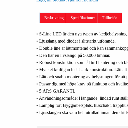
Beskrivning
Specifikationer
Tillbehör
• S-Line LED är den nya typen av kedjebelysning.
• Ljusslang med dioder i slitstarkt utförande.
• Double line är lättmonterad och kan sammanko
• Den har en livslängd på 50.000 timmar.
• Robust konstruktion som tål tuff hantering och bl
• Mycket kraftig och slitstark konstruktion. Lätt att
• Lätt och snabb montering av belysningen för att p
• Passar dig med höga krav på funktion och kvalite
• 5 ÅRS GARANTI.
• Användningsområde: Hängande, lindad runt ställn
• Lämplig för: Byggarbetsplats, hisschakt, trapphus,
• Ljusslangen ska vara helt utrullad innan den drifts