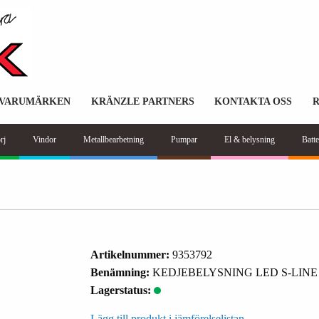
VARUMÄRKEN
KRÄNZLE PARTNERS
KONTAKTA OSS
rj
Vindor
Metallbearbetning
Pumpar
El & belysning
Batte
Artikelnummer:
9353792
Benämning:
KEDJEBELYSNING LED S-LINE
Lagerstatus:
Lägg till produkt i jämförelselistan