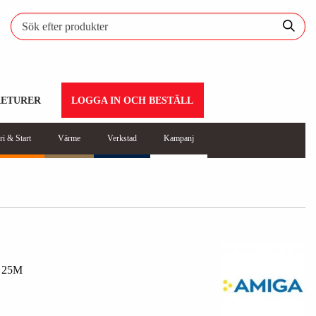
RETURER
LOGGA IN OCH BESTÄLL
ri & Start
Värme
Verkstad
Kampanj
 25M