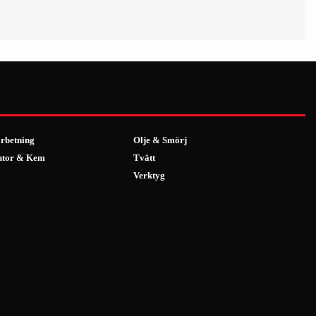
rbetning
Olje & Smörj
utor & Kem
Tvätt
Verktyg