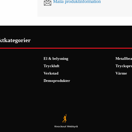
Maila produktinformation
ktkategorier
El & belysning
Metallbea
Tryckluft
Tryckspr
Verkstad
Värme
Demoprodukter