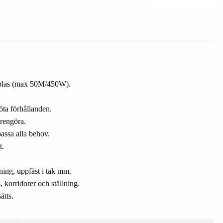
pplas (max 50M/450W).
öta förhållanden.
 rengöra.
assa alla behov.
t.
ing, uppfäst i tak mm.
 korridorer och ställning.
ätts.