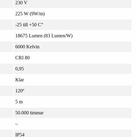
230 V
225 W (9W/m)
-25 till +50 C°
18675 Lumen (83 Lumen/W)
6000 Kelvin
CRI 80
0,95
Klar
120º
5 m
50.000 timmar
–
IP54