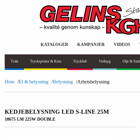
KATALOGER
KAMPANJER
VIDEOS
Tvätt
Trycksprutor & Kem
Tryckluft
Verktyg
Olje & Smö
Hem
El & belysning
Belysning
Arbetsbelysning
KEDJEBELYSNING LED S-LINE 25M
18675 LM 225W DOUBLE