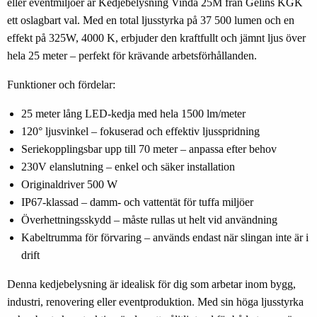
eller eventmiljöer är
Kedjebelysning Vinda 25M från Gelins KGK
ett oslagbart val. Med en total ljusstyrka på 37 500 lumen och en
effekt på 325W, 4000 K, erbjuder den kraftfullt och jämnt ljus över
hela 25 meter – perfekt för krävande arbetsförhållanden.
Funktioner och fördelar:
25 meter lång LED-kedja med hela 1500 lm/meter
120° ljusvinkel – fokuserad och effektiv ljusspridning
Seriekopplingsbar upp till 70 meter – anpassa efter behov
230V elanslutning – enkel och säker installation
Originaldriver 500 W
IP67-klassad – damm- och vattentät för tuffa miljöer
Överhettningsskydd – måste rullas ut helt vid användning
Kabeltrumma för förvaring – används endast när slingan inte är i
drift
Denna kedjebelysning är idealisk för dig som arbetar inom bygg,
industri, renovering eller eventproduktion. Med sin höga ljusstyrka