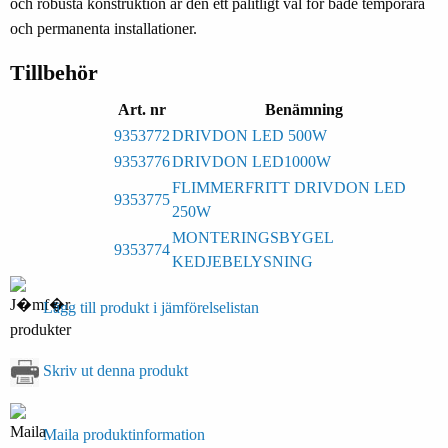
och robusta konstruktion är den ett pålitligt val för både temporära
och permanenta installationer.
Tillbehör
Art. nr
Benämning
9353772
DRIVDON LED 500W
9353776
DRIVDON LED1000W
FLIMMERFRITT DRIVDON LED
9353775
250W
MONTERINGSBYGEL
9353774
KEDJEBELYSNING
Lägg till produkt i jämförelselistan
Skriv ut denna produkt
Maila produktinformation