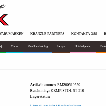
VARUMÄRKEN
KRÄNZLE PARTNERS
KONTAKTA OSS
rj
Vindor
Metallbearbetning
Pumpar
El & belysning
Batte
Artikelnummer:
RM200510550
Benämning:
KEMPISTOL ST-510
Lagerstatus:
Lägg till produkt i jämförelselistan