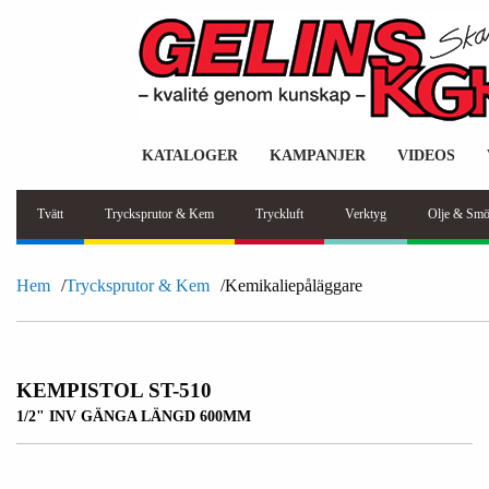
KATALOGER
KAMPANJER
VIDEOS
Tvätt
Trycksprutor & Kem
Tryckluft
Verktyg
Olje & Smö
Hem
Trycksprutor & Kem
Kemikaliepåläggare
KEMPISTOL ST-510
1/2" INV GÄNGA LÄNGD 600MM