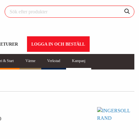
RETURER
LOGGA IN OCH BESTÄLL
ri & Start
Värme
Verkstad
Kampanj
0