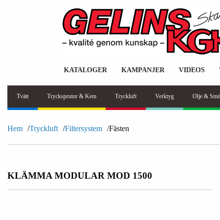
KATALOGER
KAMPANJER
VIDEOS
Tvätt
Trycksprutor & Kem
Tryckluft
Verktyg
Olje & Smö
Hem
Tryckluft
Filtersystem
Fästen
KLÄMMA MODULAR MOD 1500