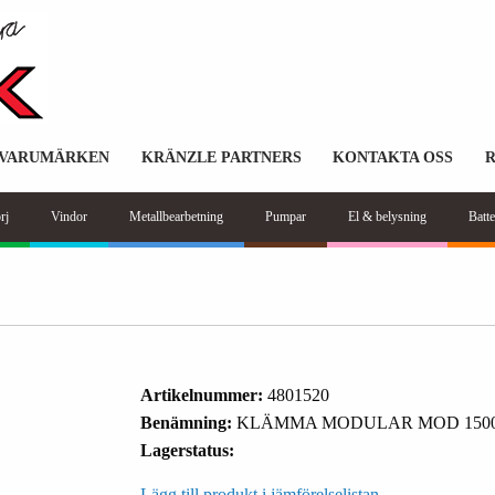
VARUMÄRKEN
KRÄNZLE PARTNERS
KONTAKTA OSS
rj
Vindor
Metallbearbetning
Pumpar
El & belysning
Batte
Artikelnummer:
4801520
Benämning:
KLÄMMA MODULAR MOD 150
Lagerstatus:
Lägg till produkt i jämförelselistan