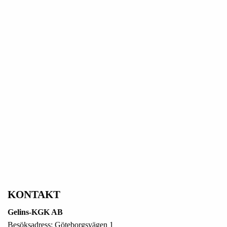
KONTAKT
Gelins-KGK AB
Besöksadress: Göteborgsvägen 1