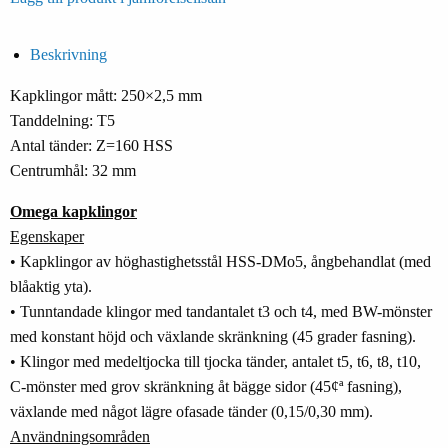
Beskrivning
Kapklingor mått: 250×2,5 mm
Tanddelning: T5
Antal tänder: Z=160 HSS
Centrumhål: 32 mm
Omega kapklingor
Egenskaper
• Kapklingor av höghastighetsstål HSS-DMo5, ångbehandlat (med
blåaktig yta).
• Tunntandade klingor med tandantalet t3 och t4, med BW-mönster
med konstant höjd och växlande skränkning (45 grader fasning).
• Klingor med medeltjocka till tjocka tänder, antalet t5, t6, t8, t10,
C-mönster med grov skränkning åt bägge sidor (45¢ª fasning),
växlande med något lägre ofasade tänder (0,15/0,30 mm).
Användningsområden