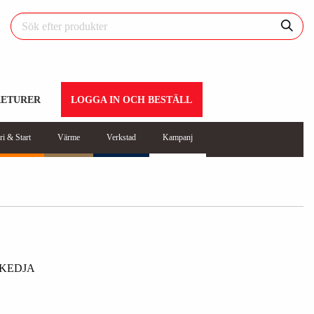
RETURER
LOGGA IN OCH BESTÄLL
ri & Start
Värme
Verkstad
Kampanj
 KEDJA