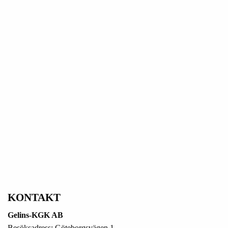
KONTAKT
Gelins-KGK AB
Besöksadress: Göteborgsvägen 1