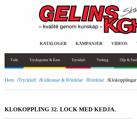
KATALOGER
KAMPANJER
VIDEOS
Tvätt
Trycksprutor & Kem
Tryckluft
Verktyg
Olje & Smö
Hem
Tryckluft
Kulkranar & Rördelar
Rördelar
Klokopplingar
KLOKOPPLING 32. LOCK MED KEDJA.