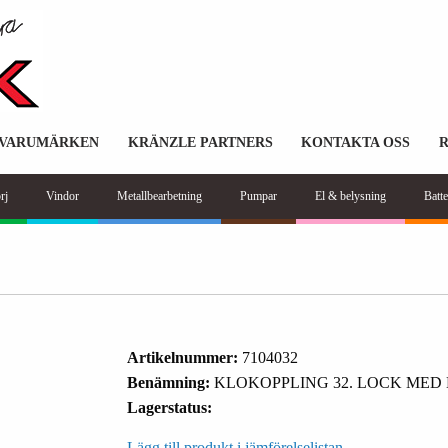
VARUMÄRKEN
KRÄNZLE PARTNERS
KONTAKTA OSS
rj
Vindor
Metallbearbetning
Pumpar
El & belysning
Batte
Artikelnummer:
7104032
Benämning:
KLOKOPPLING 32. LOCK MED
Lagerstatus:
Lägg till produkt i jämförelselistan