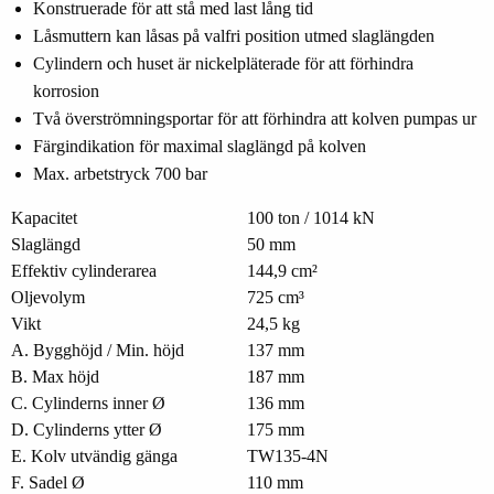
Konstruerade för att stå med last lång tid
Låsmuttern kan låsas på valfri position utmed slaglängden
Cylindern och huset är nickelpläterade för att förhindra
korrosion
Två överströmningsportar för att förhindra att kolven pumpas ur
Färgindikation för maximal slaglängd på kolven
Max. arbetstryck 700 bar
Kapacitet
100 ton / 1014 kN
Slaglängd
50 mm
Effektiv cylinderarea
144,9 cm²
Oljevolym
725 cm³
Vikt
24,5 kg
A. Bygghöjd / Min. höjd
137 mm
B. Max höjd
187 mm
C. Cylinderns inner Ø
136 mm
D. Cylinderns ytter Ø
175 mm
E. Kolv utvändig gänga
TW135-4N
F. Sadel Ø
110 mm