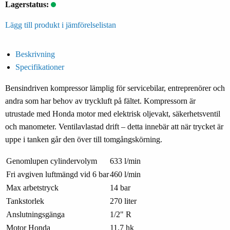
Lagerstatus:
Lägg till produkt i jämförelselistan
Beskrivning
Specifikationer
Bensindriven kompressor lämplig för servicebilar, entreprenörer och
andra som har behov av tryckluft på fältet. Kompressorn är
utrustade med Honda motor med elektrisk oljevakt, säkerhetsventil
och manometer. Ventilavlastad drift – detta innebär att när trycket är
uppe i tanken går den över till tomgångskörning.
Genomlupen cylindervolym
633 l/min
Fri avgiven luftmängd vid 6 bar
460 l/min
Max arbetstryck
14 bar
Tankstorlek
270 liter
Anslutningsgänga
1/2" R
Motor Honda
11,7 hk