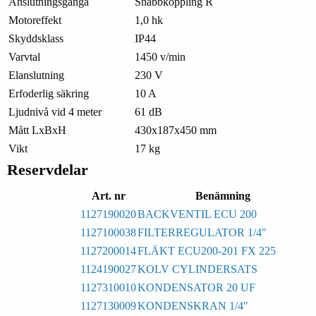
Anslutningsgänga
Snabbkoppling R
Motoreffekt
1,0 hk
Skyddsklass
IP44
Varvtal
1450 v/min
Elanslutning
230 V
Erfoderlig säkring
10 A
Ljudnivå vid 4 meter
61 dB
Mått LxBxH
430x187x450 mm
Vikt
17 kg
Reservdelar
Art. nr
Benämning
1127190020
BACKVENTIL ECU 200
1127100038
FILTERREGULATOR 1/4"
1127200014
FLÄKT ECU200-201 FX 225
1124190027
KOLV CYLINDERSATS
1127310010
KONDENSATOR 20 UF
1127130009
KONDENSKRAN 1/4"