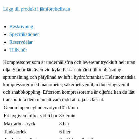
Lägg till produkt i jämförelselistan
Beskrivning
Specifikationer
Reservdelar
Tillbehör
Kompressorer som är underhållsfria och levererar tryckluft helt utan
olja. Startar lätt även vid kyla. Passar utmärkt till renblåsning,
sprutmålning och påfyllnad av luft i hydrofortankar. Helautomatiska
kompressorer med manometer, säkerhetsventil, reduceringsventil
och snabbkoppling. Eftersom kompressorerna är oljefria kan du lätt
transportera dem utan att vara rädd att olja läcker ut.
Genomlupen cylindervolym
105 l/min
Fri avgiven luftm. vid 6 bar
85 l/min
Max arbetstryck
8 bar
Tankstorlek
6 liter