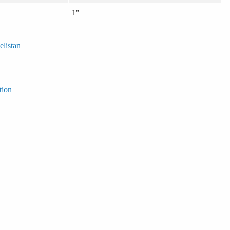
1"
elistan
tion