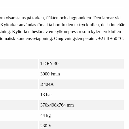
om visar status på torken, fläkten och daggpunkten. Den larmar vid
yltorkar användas för att ta bort fukten ur tryckluften, detta innebär
stning. Kyltorken består av en kylkompressor som kyler tryckluften
r automatisk kondensavtappning. Omgivningstemperatur: +2 till +50 °C.
TDRY 30
3000 l/min
R404A
13 bar
370x498x764 mm
44 kg
230 V