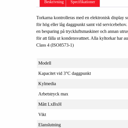
Beskrivning
Specifikationer
Torkarna kontrolleras med en elektronisk display s
för hög eller låg daggpunkt samt vid servicebehov. K
en besparing på tryckluftsmaskiner och annan utru
för att fälla ut kondensvattnet. Alla kyltorkar ha
Class 4 (ISO8573-1)
Modell
Kapacitet vid 3°C daggpunkt
Kylmedia
Arbetstryck max
Mått LxBxH
Vikt
Elanslutning