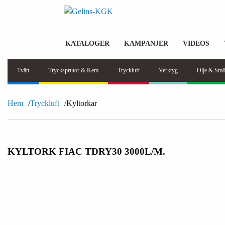
KATALOGER
KAMPANJER
VIDEOS
Tvätt
Trycksprutor & Kem
Tryckluft
Verktyg
Olje & Smö
Hem
Tryckluft
Kyltorkar
KYLTORK FIAC TDRY30 3000L/M.