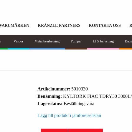
VARUMÄRKEN
KRÄNZLE PARTNERS
KONTAKTA OSS
rj
Vindor
Metallbearbetning
Pumpar
El & belysning
Batte
Artikelnummer:
5010330
Benämning:
KYLTORK FIAC TDRY30 3000L
Lagerstatus:
Beställningsvara
Lägg till produkt i jämförelselistan