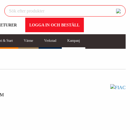
RETURER
LOGGA IN OCH BESTÄLL
ri & Start
Värme
Verkstad
Kampanj
/M