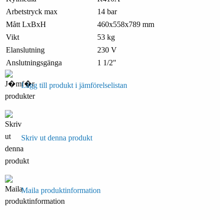
Arbetstryck max
14 bar
Mått LxBxH
460x558x789 mm
Vikt
53 kg
Elanslutning
230 V
Anslutningsgänga
1 1/2"
Lägg till produkt i jämförelselistan
Skriv ut denna produkt
Maila produktinformation