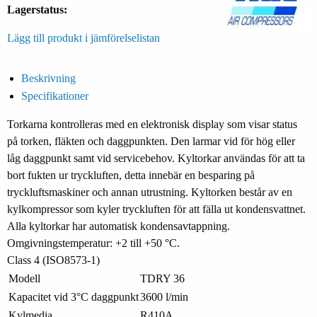
Lagerstatus:
Lägg till produkt i jämförelselistan
Beskrivning
Specifikationer
Torkarna kontrolleras med en elektronisk display som visar status
på torken, fläkten och daggpunkten. Den larmar vid för hög eller
låg daggpunkt samt vid servicebehov. Kyltorkar användas för att ta
bort fukten ur tryckluften, detta innebär en besparing på
tryckluftsmaskiner och annan utrustning. Kyltorken består av en
kylkompressor som kyler tryckluften för att fälla ut kondensvattnet.
Alla kyltorkar har automatisk kondensavtappning.
Omgivningstemperatur: +2 till +50 °C.
Class 4 (ISO8573-1)
Modell
TDRY 36
Kapacitet vid 3°C daggpunkt
3600 l/min
Kylmedia
R410A