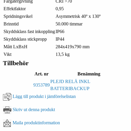
Färgåtergivning
CRI >70
Effektfaktor
0,95
Spridningsvikel
Asymmetrisk 40º x 130º
Brinntid
50.000 timmar
Skyddsklass fast inkoppling
IP66
Skyddsklass stickpropp
IP44
Mått LxBxH
284x419x790 mm
Vikt
13,5 kg
Tillbehör
Art. nr
Benämning
PLEJD RELÄ INKL
9353789
BATTERIBACKUP
Lägg till produkt i jämförelselistan
Skriv ut denna produkt
Maila produktinformation