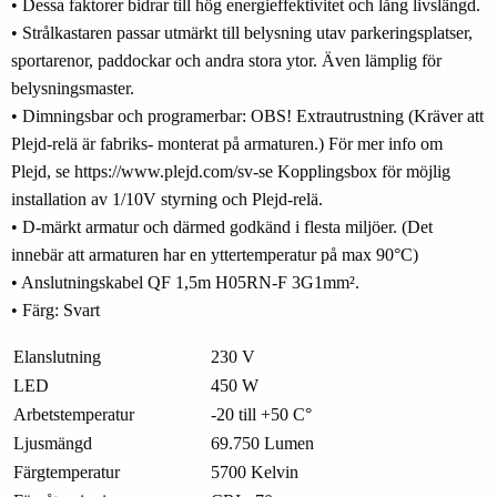
• Dessa faktorer bidrar till hög energieffektivitet och lång livslängd.
• Strålkastaren passar utmärkt till belysning utav parkeringsplatser,
sportarenor, paddockar och andra stora ytor. Även lämplig för
belysningsmaster.
• Dimningsbar och programerbar: OBS! Extrautrustning (Kräver att
Plejd-relä är fabriks- monterat på armaturen.) För mer info om
Plejd, se https://www.plejd.com/sv-se Kopplingsbox för möjlig
installation av 1/10V styrning och Plejd-relä.
• D-märkt armatur och därmed godkänd i flesta miljöer. (Det
innebär att armaturen har en yttertemperatur på max 90°C)
• Anslutningskabel QF 1,5m H05RN-F 3G1mm².
• Färg: Svart
Elanslutning
230 V
LED
450 W
Arbetstemperatur
-20 till +50 C°
Ljusmängd
69.750 Lumen
Färgtemperatur
5700 Kelvin