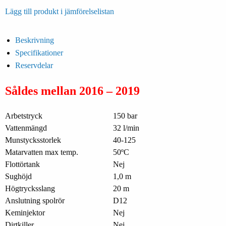
Lägg till produkt i jämförelselistan
Beskrivning
Specifikationer
Reservdelar
Såldes mellan 2016 – 2019
Arbetstryck
150 bar
Vattenmängd
32 l/min
Munstycksstorlek
40-125
Matarvatten max temp.
50ºC
Flottörtank
Nej
Sughöjd
1,0 m
Högtrycksslang
20 m
Anslutning spolrör
D12
Keminjektor
Nej
Dirtkiller
Nej