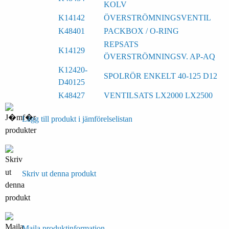
KOLV
K14142
ÖVERSTRÖMNINGSVENTIL
K48401
PACKBOX / O-RING
REPSATS
K14129
ÖVERSTRÖMNINGSV. AP-AQ
K12420-
SPOLRÖR ENKELT 40-125 D12
D40125
K48427
VENTILSATS LX2000 LX2500
Lägg till produkt i jämförelselistan
Skriv ut denna produkt
Maila produktinformation