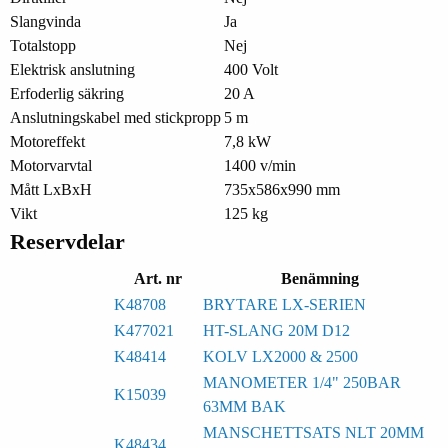
Slangvinda
Ja
Totalstopp
Nej
Elektrisk anslutning
400 Volt
Erfoderlig säkring
20 A
Anslutningskabel med stickpropp
5 m
Motoreffekt
7,8 kW
Motorvarvtal
1400 v/min
Mått LxBxH
735x586x990 mm
Vikt
125 kg
Reservdelar
Art. nr
Benämning
K48708
BRYTARE LX-SERIEN
K477021
HT-SLANG 20M D12
K48414
KOLV LX2000 & 2500
MANOMETER 1/4" 250BAR
K15039
63MM BAK
MANSCHETTSATS NLT 20MM
K48434