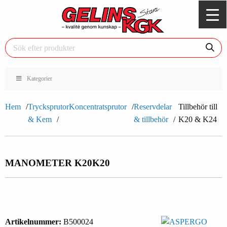
Kategorier
Hem
Trycksprutor
Koncentratsprutor
Reservdelar
Tillbehör till
& Kem
& tillbehör
K20 & K24
MANOMETER K20
K20
Artikelnummer:
B500024