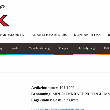
VARUMÄRKEN
KRÄNZLE PARTNERS
KONTAKTA OSS
rj
Vindor
Metallbearbetning
Pumpar
El & belysning
Batte
Artikelnummer:
10J11200
Benämning:
MINIDOMKRAFT 20 TON 41 M
Lagerstatus:
Beställningsvara
Lägg till produkt i jämförelselistan