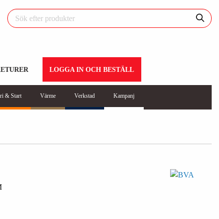
RETURER
LOGGA IN OCH BESTÄLL
ri & Start
Värme
Verkstad
Kampanj
M