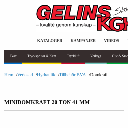
KATALOGER
KAMPANJER
VIDEOS
Tvätt
Trycksprutor & Kem
Tryckluft
Verktyg
Olje & Smö
Hem
Verkstad
Hydraulik
Tillbehör BVA
Domkraft
MINIDOMKRAFT 20 TON 41 MM