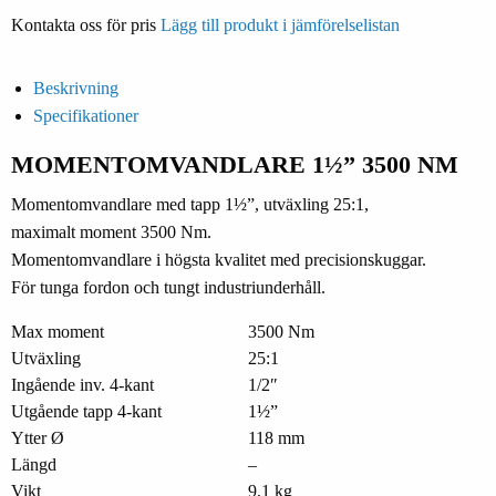
Kontakta oss för pris
Lägg till produkt i jämförelselistan
Beskrivning
Specifikationer
MOMENTOMVANDLARE 1½” 3500 NM
Momentomvandlare med tapp 1½”, utväxling 25:1,
maximalt moment 3500 Nm.
Momentomvandlare i högsta kvalitet med precisionskuggar.
För tunga fordon och tungt industriunderhåll.
Max moment
3500 Nm
Utväxling
25:1
Ingående inv. 4-kant
1/2″
Utgående tapp 4-kant
1½”
Ytter Ø
118 mm
Längd
–
Vikt
9,1 kg