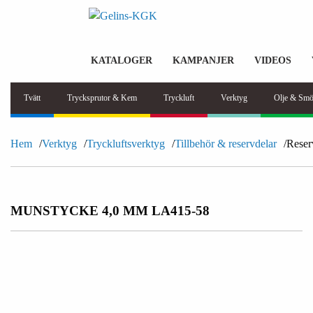
KATALOGER
KAMPANJER
VIDEOS
Tvätt
Trycksprutor & Kem
Tryckluft
Verktyg
Olje & Smö
Hem
Verktyg
Tryckluftsverktyg
Tillbehör & reservdelar
Reser
MUNSTYCKE 4,0 MM LA415-58