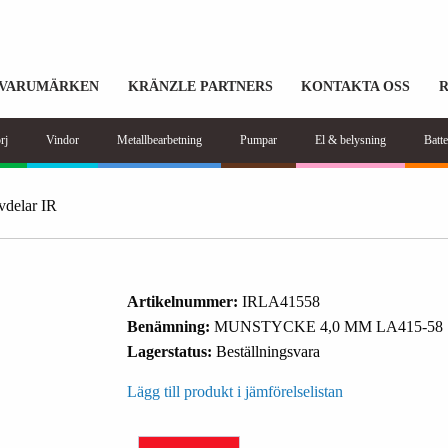
VARUMÄRKEN
KRÄNZLE PARTNERS
KONTAKTA OSS
rj
Vindor
Metallbearbetning
Pumpar
El & belysning
Batte
vdelar IR
Artikelnummer:
IRLA41558
Benämning:
MUNSTYCKE 4,0 MM LA415-58
Lagerstatus:
Beställningsvara
Lägg till produkt i jämförelselistan