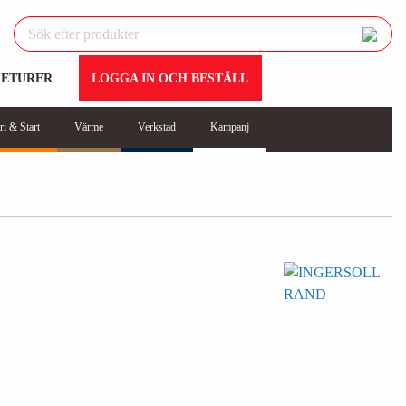
RETURER
LOGGA IN OCH BESTÄLL
ri & Start
Värme
Verkstad
Kampanj