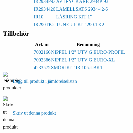
IR2934P93
AVTRYCKARE 2934P-93
IR2934426
LAMELLSATS 2934-42-6
IR10
LÅSRING KIT 1"
IR290TK2
TUNE UP KIT 290-TK2
Tillbehör
Art. nr
Benämning
7002166
NIPPEL 1/2" UTV G EURO-PROFIL
7002366
NIPPEL 1/2" UTV G EURO-XL
4233575
SMÖRJKIT IR 105-LBK1
Lägg till produkt i jämförelselistan
Skriv ut denna produkt