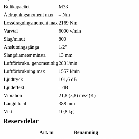
Bultkapacitet
M33
Åtdragningsmoment max
– Nm
Lossdragningsmoment max
2169 Nm
Varvtal
6000 v/min
Slag/minut
800
Anslutningsgänga
1/2"
Slangdiameter minsta
13 mm
Luftförbrukn. genomsnittlig
283 l/min
Luftförbrukning max
1557 l/min
Ljudtryck
101,6 dB
Ljudeffekt
– dB
Vibration
21,8 (3,8) m/s² (K)
Längd total
388 mm
Vikt
10,8 kg
Reservdelar
Art. nr
Benämning