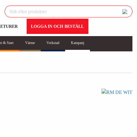
RETURER
LOGGA IN OCH BESTÄLL
ri & Start
Värme
Verkstad
Kampanj