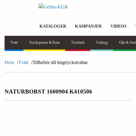
KATALOGER
KAMPANJER
VIDEOS
Tvätt
Trycksprutor & Kem
Tryckluft
Verktyg
Olje & Smö
Hem
Tvätt
Tillbehör till högtryckstvättar
NATURBORST 1600904 K410506