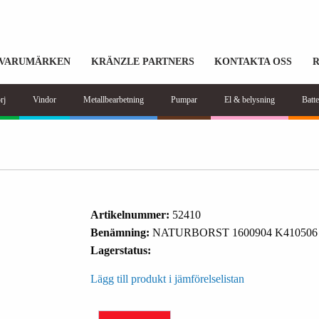
VARUMÄRKEN
KRÄNZLE PARTNERS
KONTAKTA OSS
rj
Vindor
Metallbearbetning
Pumpar
El & belysning
Batte
Artikelnummer:
52410
Benämning:
NATURBORST 1600904 K410506
Lagerstatus:
Lägg till produkt i jämförelselistan