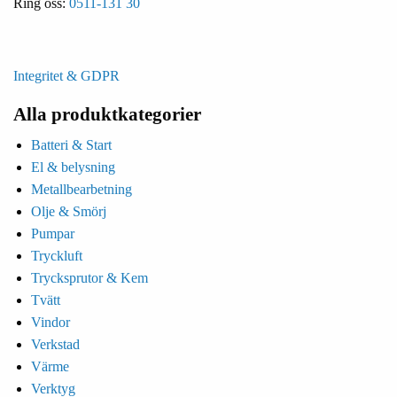
Ring oss:
0511-131 30
Integritet & GDPR
Alla produktkategorier
Batteri & Start
El & belysning
Metallbearbetning
Olje & Smörj
Pumpar
Tryckluft
Trycksprutor & Kem
Tvätt
Vindor
Verkstad
Värme
Verktyg