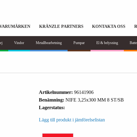
VARUMÄRKEN
KRÄNZLE PARTNERS
KONTAKTA OSS
rj
Vindor
Metallbearbetning
Pumpar
El & belysning
Batte
Artikelnummer:
96141906
Benämning:
NIFE 3,25x300 MM 8 ST/SB
Lagerstatus:
Lägg till produkt i jämförelselistan