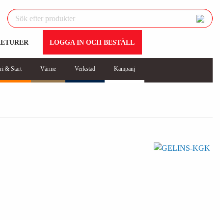
RETURER
LOGGA IN OCH BESTÄLL
ri & Start
Värme
Verkstad
Kampanj