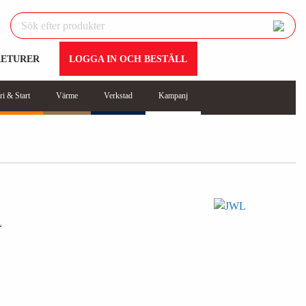
RETURER
LOGGA IN OCH BESTÄLL
ri & Start
Värme
Verkstad
Kampanj
L