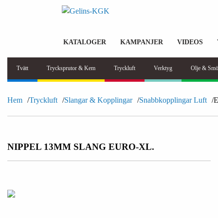
KATALOGER
KAMPANJER
VIDEOS
Tvätt
Trycksprutor & Kem
Tryckluft
Verktyg
Olje & Smö
Hem
Tryckluft
Slangar & Kopplingar
Snabbkopplingar Luft
E
NIPPEL 13MM SLANG EURO-XL.