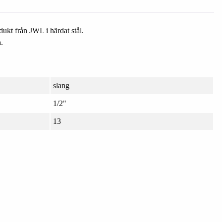
dukt från JWL i härdat stål.
.
slang
1/2"
13