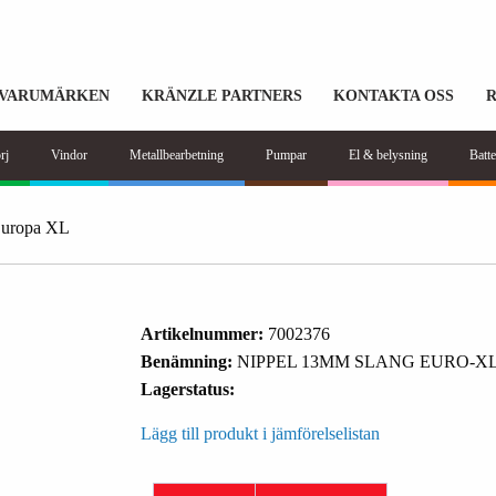
VARUMÄRKEN
KRÄNZLE PARTNERS
KONTAKTA OSS
rj
Vindor
Metallbearbetning
Pumpar
El & belysning
Batte
uropa XL
Artikelnummer:
7002376
Benämning:
NIPPEL 13MM SLANG EURO-X
Lagerstatus:
Lägg till produkt i jämförelselistan