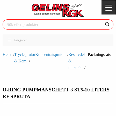
Kategorier
Hem
Trycksprutor
Koncentratsprutor
Reservdelar
Packningssatser
& Kem
&
tillbehör
O-RING PUMPMANSCHETT 3 ST
5-10 LITERS
RF SPRUTA