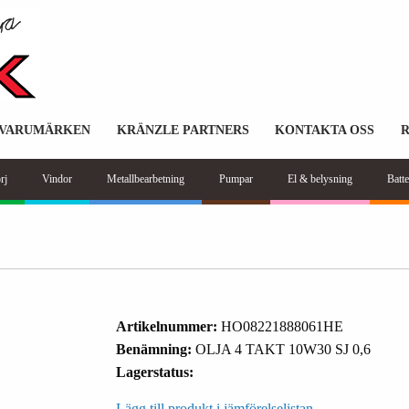
VARUMÄRKEN
KRÄNZLE PARTNERS
KONTAKTA OSS
rj
Vindor
Metallbearbetning
Pumpar
El & belysning
Batte
Artikelnummer:
HO08221888061HE
Benämning:
OLJA 4 TAKT 10W30 SJ 0,6
Lagerstatus:
Lägg till produkt i jämförelselistan