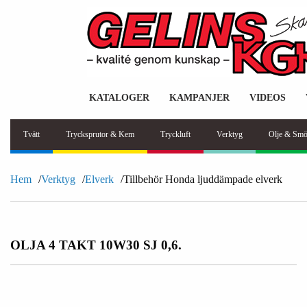
KATALOGER
KAMPANJER
VIDEOS
Tvätt
Trycksprutor & Kem
Tryckluft
Verktyg
Olje & Smö
Hem
Verktyg
Elverk
Tillbehör Honda ljuddämpade elverk
OLJA 4 TAKT 10W30 SJ 0,6.