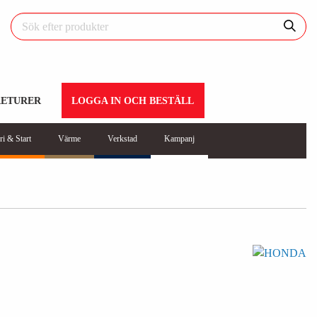
RETURER
LOGGA IN OCH BESTÄLL
ri & Start
Värme
Verkstad
Kampanj