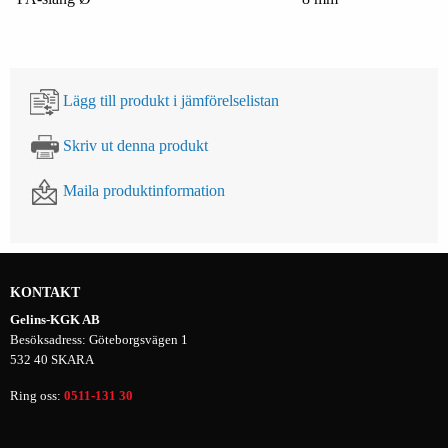
Lägg till produkt i jämförelselistan
Skriv ut denna produkt
Maila produktinformation
KONTAKT
Gelins-KGK AB
Besöksadress: Göteborgsvägen 1
532 40 SKARA
Ring oss:
0511-131 30