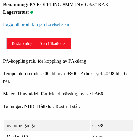
Benämning:
PA KOPPLING 8MM INV G3/8" RAK
Lagerstatus:
Lägg till produkt i jämförelselistan
Beskrivning
Specifikationer
PA-koppling rak, för koppling av PA-slang.
Temperaturområde -20C till max +80C. Arbetstryck -0,98 till 16
bar.
Material huvuddel: förnicklad mässing, hylsa: PA66.
Tätningar: NBR. Hållklor: Rostfritt stål.
Invändig gänga
G 3/8"
PA-slang Ø
8 mm