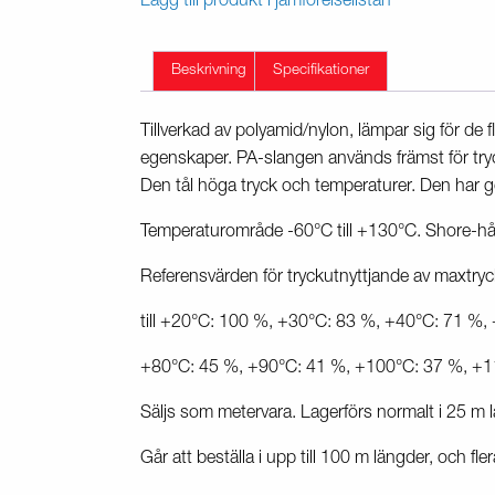
Lägg till produkt i jämförelselistan
Beskrivning
Specifikationer
Tillverkad av polyamid/nylon, lämpar sig för de
egenskaper. PA-slangen används främst för tryc
Den tål höga tryck och temperaturer. Den har go
Temperaturområde -60°C till +130°C. Shore-h
Referensvärden för tryckutnyttjande av maxtryc
till +20°C: 100 %, +30°C: 83 %, +40°C: 71 %,
+80°C: 45 %, +90°C: 41 %, +100°C: 37 %, +1
Säljs som metervara. Lagerförs normalt i 25 m 
Går att beställa i upp till 100 m längder, och fler