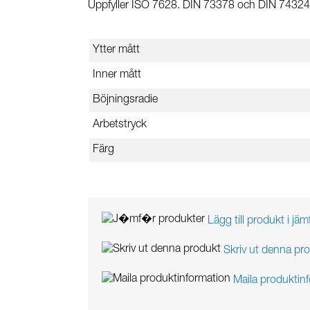
Uppfyller ISO 7628. DIN 73378 och DIN 74324
Ytter mått
Inner mått
Böjningsradie
Arbetstryck
Färg
Lägg till produkt i jäm
Skriv ut denna pr
Maila produktin