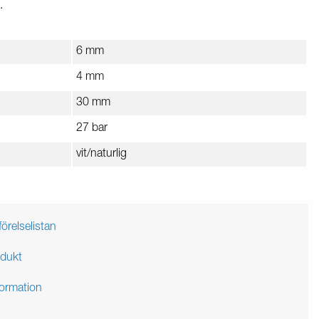
.
6 mm
4 mm
30 mm
27 bar
vit/naturlig
förelselistan
odukt
formation