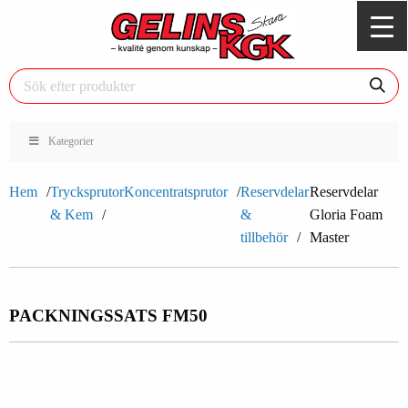
Kategorier
Hem
Trycksprutor
Koncentratsprutor
Reservdelar
Reservdelar
& Kem
&
Gloria Foam
tillbehör
Master
PACKNINGSSATS FM50