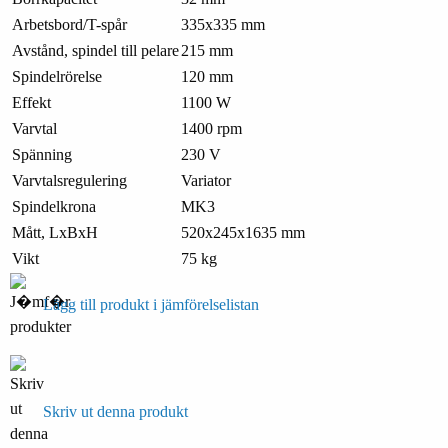
Arbetsbord/T-spår
335x335 mm
Avstånd, spindel till pelare
215 mm
Spindelrörelse
120 mm
Effekt
1100 W
Varvtal
1400 rpm
Spänning
230 V
Varvtalsregulering
Variator
Spindelkrona
MK3
Mått, LxBxH
520x245x1635 mm
Vikt
75 kg
Lägg till produkt i jämförelselistan
Skriv ut denna produkt