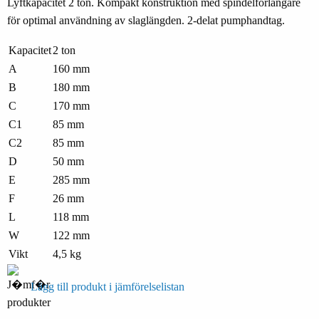
Lyftkapacitet 2 ton. Kompakt konstruktion med spindelförlängare
för optimal användning av slaglängden. 2-delat pumphandtag.
Kapacitet
2 ton
A
160 mm
B
180 mm
C
170 mm
C1
85 mm
C2
85 mm
D
50 mm
E
285 mm
F
26 mm
L
118 mm
W
122 mm
Vikt
4,5 kg
Lägg till produkt i jämförelselistan