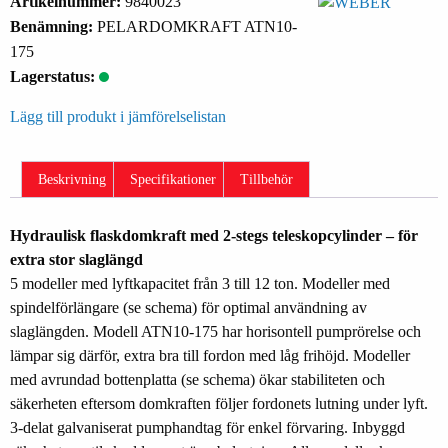
Artikelnummer:
9840023
Benämning:
PELARDOMKRAFT ATN10-
175
Lagerstatus:
Lägg till produkt i jämförelselistan
Beskrivning
Specifikationer
Tillbehör
Hydraulisk flaskdomkraft med 2-stegs teleskopcylinder – för
extra stor slaglängd
5 modeller med lyftkapacitet från 3 till 12 ton. Modeller med
spindelförlängare (se schema) för optimal användning av
slaglängden. Modell ATN10-175 har horisontell pumprörelse och
lämpar sig därför, extra bra till fordon med låg frihöjd. Modeller
med avrundad bottenplatta (se schema) ökar stabiliteten och
säkerheten eftersom domkraften följer fordonets lutning under lyft.
3-delat galvaniserat pumphandtag för enkel förvaring. Inbyggd