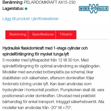
Benämning:
PELARDOMKRAFT AX15-230
Lagerstatus:
Lägg till produkt i jämförelselistan
Beskrivning
Specifikationer
Tillbehör
Hydraulisk flaskdomkraft med 1-stegs cylinder och
spindelförlängning för mycket tunga lyft
5 modeller med lyftkapacitet från 12 till 30 ton. Med
spindelförlängning för optimal användning av slaglängden.
Modeller med avrundad bottenplatta (se schema) ökar
stabiliteten och säkerheten, eftersom domkraften följer
fordonets lutning under lyft. Kan även användas som
tryckcylinder i horisontell position. Pumpkolven skall då vara
positionerad under domkraften. Utrustad med praktiskt
bärhandtag för enkel transport. Inbyggd säkerhetsventil. Alla
modeller kan användas från -20° till +70°.