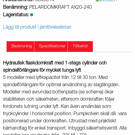
Artikelnummer:
9840014
Benämning:
PELARDOMKRAFT AX20-240
Lagerstatus:
Lägg till produkt i jämförelselistan
Beskrivning
Specifikationer
Tillbehör
Hydraulisk flaskdomkraft med 1-stegs cylinder och
spindelförlängare för mycket tunga lyft
5 modeller med lyftkapacitet från 12 till 30 ton. Med
spindelförlängare för optimal användning av slaglängden.
Modeller med avrundad bottenplatta (se schema) ökar
stabiliteten och säkerheten, eftersom domkraften följer
fordonets lutning under lyft. Kan även användas som
tryckcylinder i horisontell position. Pumpkolven skall då vara
positionerad under domkraften. Utrustad med praktiskt
bärhandtag för enkel transport. Inbyggd säkerhetsventil. Alla