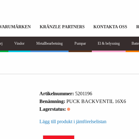
VARUMÄRKEN
KRÄNZLE PARTNERS
KONTAKTA OSS
rj
Vindor
Metallbearbetning
Pumpar
El & belysning
Batte
Artikelnummer:
5201196
Benämning:
PUCK BACKVENTIL 16X6
Lagerstatus:
Lägg till produkt i jämförelselistan