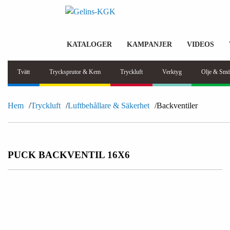
KATALOGER
KAMPANJER
VIDEOS
Tvätt
Trycksprutor & Kem
Tryckluft
Verktyg
Olje & Smö
Hem
Tryckluft
Luftbehållare & Säkerhet
Backventiler
PUCK BACKVENTIL 16X6