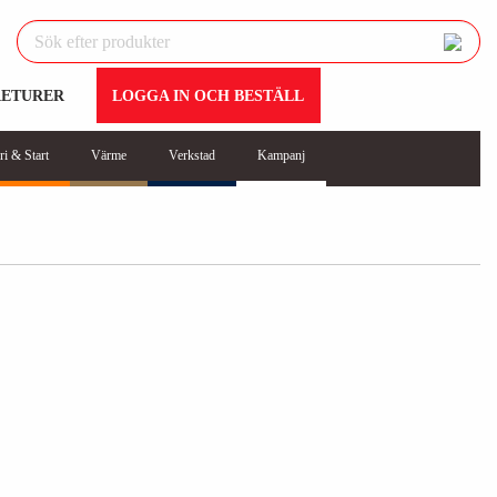
RETURER
LOGGA IN OCH BESTÄLL
ri & Start
Värme
Verkstad
Kampanj