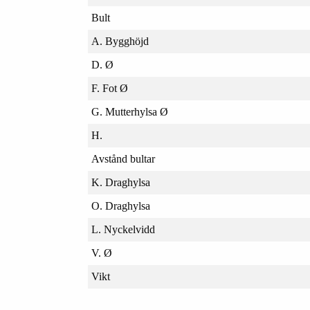
Bult
A. Bygghöjd
D. Ø
F. Fot Ø
G. Mutterhylsa Ø
H.
Avstånd bultar
K. Draghylsa
O. Draghylsa
L. Nyckelvidd
V. Ø
Vikt