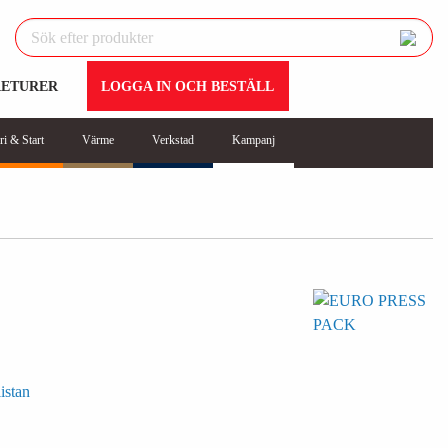
RETURER
LOGGA IN OCH BESTÄLL
ri & Start
Värme
Verkstad
Kampanj
istan