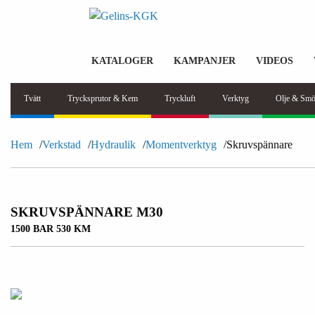
KATALOGER
KAMPANJER
VIDEOS
Tvätt
Trycksprutor & Kem
Tryckluft
Verktyg
Olje & Smö
Hem
Verkstad
Hydraulik
Momentverktyg
Skruvspännare
SKRUVSPÄNNARE M30
1500 BAR 530 KM