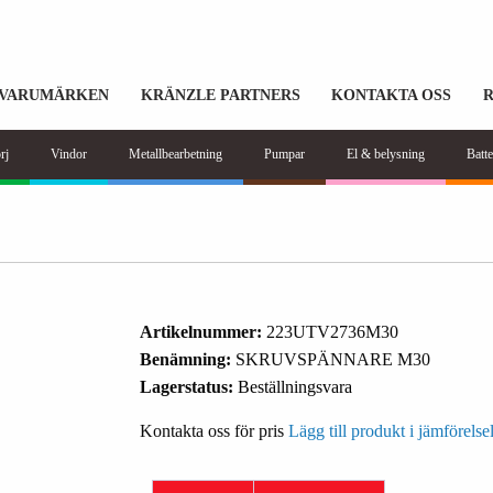
VARUMÄRKEN
KRÄNZLE PARTNERS
KONTAKTA OSS
rj
Vindor
Metallbearbetning
Pumpar
El & belysning
Batte
Artikelnummer:
223UTV2736M30
Benämning:
SKRUVSPÄNNARE M30
Lagerstatus:
Beställningsvara
Kontakta oss för pris
Lägg till produkt i jämförelsel