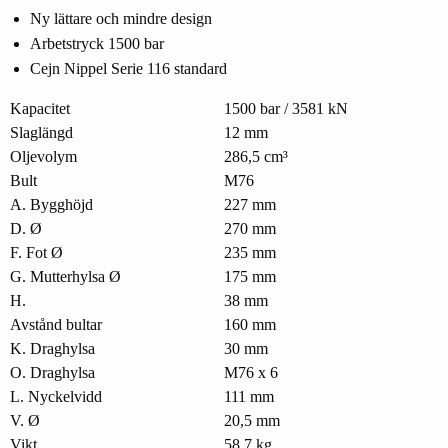
Ny lättare och mindre design
Arbetstryck 1500 bar
Cejn Nippel Serie 116 standard
Kapacitet
1500 bar / 3581 kN
Slaglängd
12 mm
Oljevolym
286,5 cm³
Bult
M76
A. Bygghöjd
227 mm
D. Ø
270 mm
F. Fot Ø
235 mm
G. Mutterhylsa Ø
175 mm
H.
38 mm
Avstånd bultar
160 mm
K. Draghylsa
30 mm
O. Draghylsa
M76 x 6
L. Nyckelvidd
111 mm
V. Ø
20,5 mm
Vikt
58,7 kg