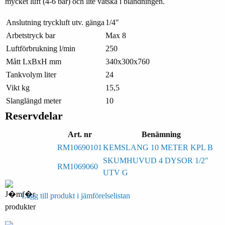
mycket luft (4-6 bar) och lite vätska i blandningen.
Anslutning tryckluft utv. gänga
1/4"
Arbetstryck bar
Max 8
Luftförbrukning l/min
250
Mått LxBxH mm
340x300x760
Tankvolym liter
24
Vikt kg
15,5
Slanglängd meter
10
Reservdelar
Art. nr
Benämning
RM10690101
KEMSLANG 10 METER KPL B
SKUMHUVUD 4 DYSOR 1/2"
RM1069060
UTV G
Lägg till produkt i jämförelselistan