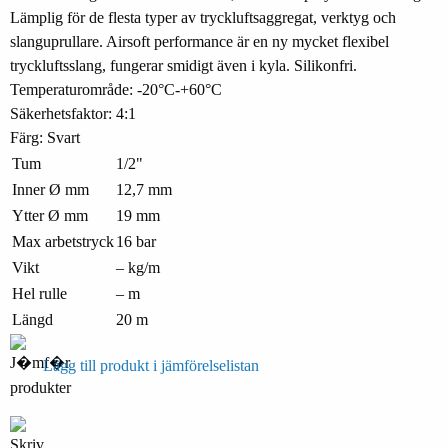
Lämplig för de flesta typer av tryckluftsaggregat, verktyg och
slanguprullare. Airsoft performance är en ny mycket flexibel
tryckluftsslang, fungerar smidigt även i kyla. Silikonfri.
Temperaturområde: -20°C-+60°C
Säkerhetsfaktor: 4:1
Färg: Svart
Tum
1/2"
Inner Ø mm
12,7 mm
Ytter Ø mm
19 mm
Max arbetstryck
16 bar
Vikt
– kg/m
Hel rulle
– m
Längd
20 m
Lägg till produkt i jämförelselistan