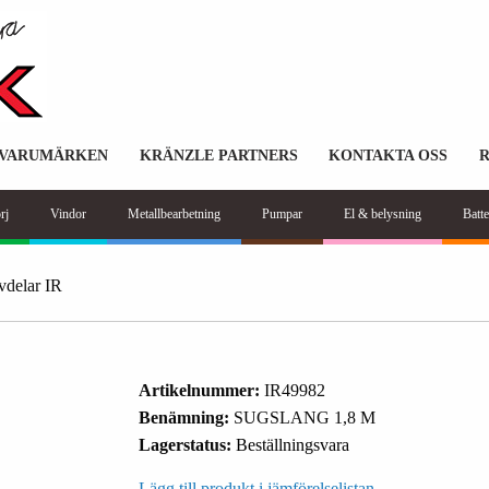
VARUMÄRKEN
KRÄNZLE PARTNERS
KONTAKTA OSS
rj
Vindor
Metallbearbetning
Pumpar
El & belysning
Batte
vdelar IR
Artikelnummer:
IR49982
Benämning:
SUGSLANG 1,8 M
Lagerstatus:
Beställningsvara
Lägg till produkt i jämförelselistan