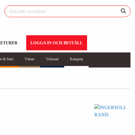
RETURER
LOGGA IN OCH BESTÄLL
ri & Start
Värme
Verkstad
Kampanj