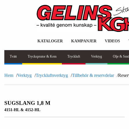
KATALOGER
KAMPANJER
VIDEOS
Tvätt
Trycksprutor & Kem
Tryckluft
Verktyg
Olje & Smö
Hem
Verktyg
Tryckluftsverktyg
Tillbehör & reservdelar
Reser
SUGSLANG 1,8 M
4151-HL & 4152-HL