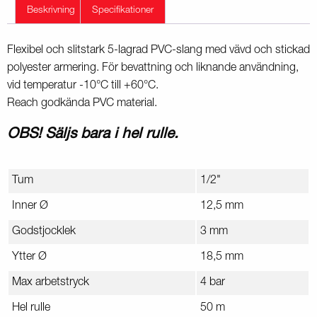
Beskrivning
Specifikationer
Flexibel och slitstark 5-lagrad PVC-slang med vävd och stickad
polyester armering. För bevattning och liknande användning,
vid temperatur -10°C till +60°C.
Reach godkända PVC material.
OBS! Säljs bara i hel rulle.
Tum
1/2"
Inner Ø
12,5 mm
Godstjocklek
3 mm
Ytter Ø
18,5 mm
Max arbetstryck
4 bar
Hel rulle
50 m