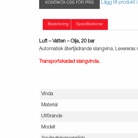
Lägg till produkt i
KONTAKTA OSS FÖR PRIS
Beskrivning
Specifikationer
Luft – Vatten – Olja, 20 bar
Automatisk återfjädrande slangvina. Levereras 
Transportskadad slangvinda.
Vinda
Material
Utförande
Modell