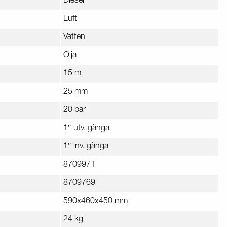
Diesel
Luft
Vatten
Olja
15 m
25 mm
20 bar
1″ utv. gänga
1″ inv. gänga
8709971
8709769
590x460x450 mm
24 kg