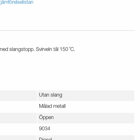
 jämförelselistan
med slangstopp. Svirveln tål 150 ˚C.
Utan slang
Målad metall
Öppen
9034