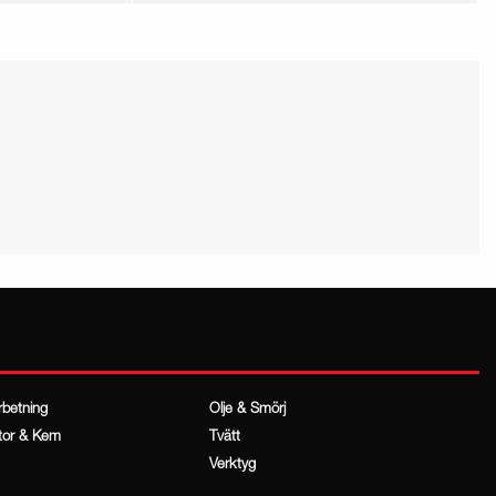
rbetning
Olje & Smörj
tor & Kem
Tvätt
Verktyg