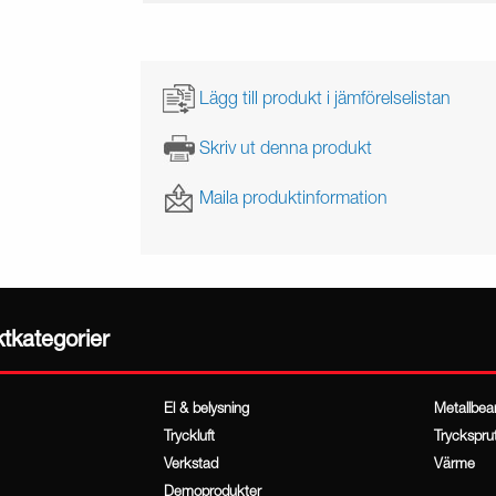
Lägg till produkt i jämförelselistan
Skriv ut denna produkt
Maila produktinformation
ktkategorier
El & belysning
Metallbea
Tryckluft
Tryckspru
Verkstad
Värme
Demoprodukter