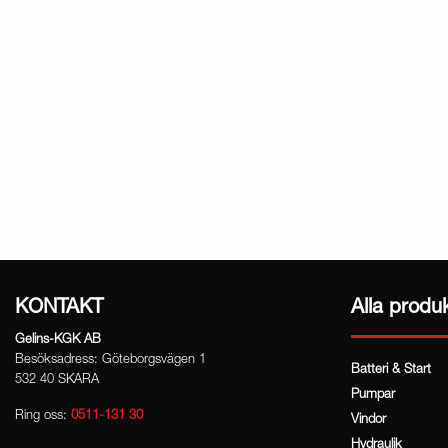
KONTAKT
Alla produ
Gelins-KGK AB
Besöksadress: Göteborgsvägen 1
Batteri & Start
532 40 SKARA
Pumpar
Ring oss:
0511-131 30
Vindor
Hydraulik