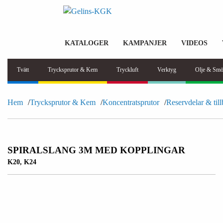
KATALOGER
KAMPANJER
VIDEOS
Tvätt
Trycksprutor & Kem
Tryckluft
Verktyg
Olje & Smö
Hem
Trycksprutor & Kem
Koncentratsprutor
Reservdelar & til
SPIRALSLANG 3M MED KOPPLINGAR
K20, K24