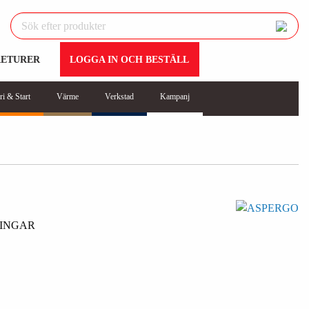
RETURER
LOGGA IN OCH BESTÄLL
ri & Start
Värme
Verkstad
Kampanj
LINGAR