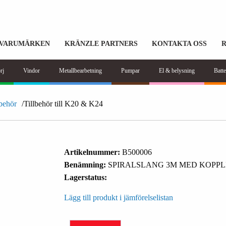
VARUMÄRKEN
KRÄNZLE PARTNERS
KONTAKTA OSS
rj
Vindor
Metallbearbetning
Pumpar
El & belysning
Batte
lbehör
Tillbehör till K20 & K24
Artikelnummer:
B500006
Benämning:
SPIRALSLANG 3M MED KOPP
Lagerstatus:
Lägg till produkt i jämförelselistan