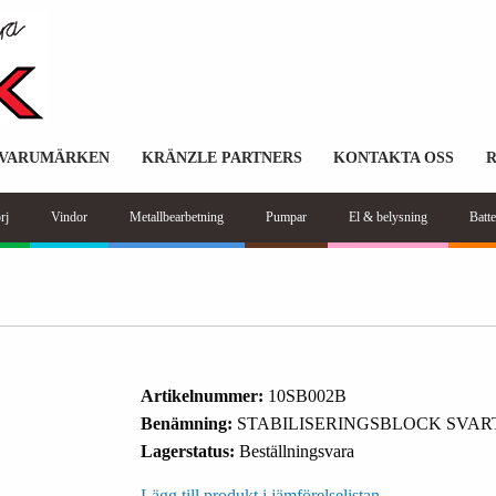
VARUMÄRKEN
KRÄNZLE PARTNERS
KONTAKTA OSS
rj
Vindor
Metallbearbetning
Pumpar
El & belysning
Batte
Artikelnummer:
10SB002B
Benämning:
STABILISERINGSBLOCK SVAR
Lagerstatus:
Beställningsvara
Lägg till produkt i jämförelselistan