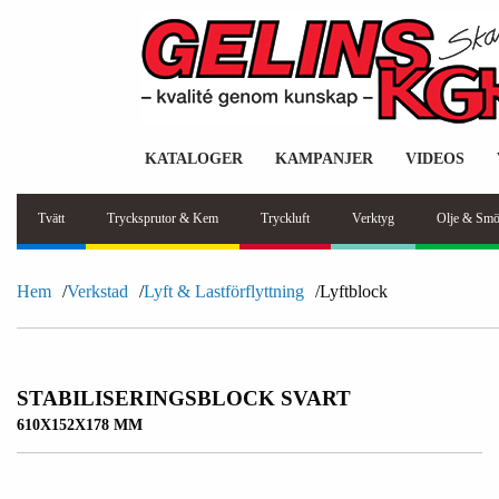
KATALOGER
KAMPANJER
VIDEOS
Tvätt
Trycksprutor & Kem
Tryckluft
Verktyg
Olje & Smö
Hem
Verkstad
Lyft & Lastförflyttning
Lyftblock
STABILISERINGSBLOCK SVART
610X152X178 MM