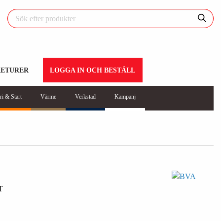
RETURER
LOGGA IN OCH BESTÄLL
ri & Start
Värme
Verkstad
Kampanj
T