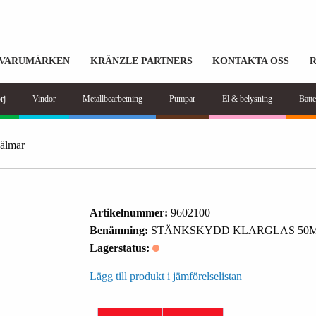
VARUMÄRKEN
KRÄNZLE PARTNERS
KONTAKTA OSS
rj
Vindor
Metallbearbetning
Pumpar
El & belysning
Batte
jälmar
Artikelnummer:
9602100
Benämning:
STÄNKSKYDD KLARGLAS 50MM
Lagerstatus:
Lägg till produkt i jämförelselistan