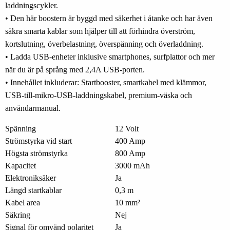
laddningscykler.
• Den här boostern är byggd med säkerhet i åtanke och har även
säkra smarta kablar som hjälper till att förhindra överström,
kortslutning, överbelastning, överspänning och överladdning.
• Ladda USB-enheter inklusive smartphones, surfplattor och mer
när du är på språng med 2,4A USB-porten.
• Innehållet inkluderar: Startbooster, smartkabel med klämmor,
USB-till-mikro-USB-laddningskabel, premium-väska och
användarmanual.
Spänning
12 Volt
Strömstyrka vid start
400 Amp
Högsta strömstyrka
800 Amp
Kapacitet
3000 mAh
Elektroniksäker
Ja
Längd startkablar
0,3 m
Kabel area
10 mm²
Säkring
Nej
Signal för omvänd polaritet
Ja