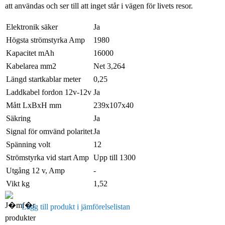
att användas och ser till att inget står i vägen för livets resor.
Elektronik säker
Ja
Högsta strömstyrka Amp
1980
Kapacitet mAh
16000
Kabelarea mm2
Net 3,264
Längd startkablar meter
0,25
Laddkabel fordon 12v-12v
Ja
Mått LxBxH mm
239x107x40
Säkring
Ja
Signal för omvänd polaritet
Ja
Spänning volt
12
Strömstyrka vid start Amp
Upp till 1300
Utgång 12 v, Amp
-
Vikt kg
1,52
Lägg till produkt i jämförelselistan