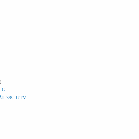
g
V G
L 3/8" UTV