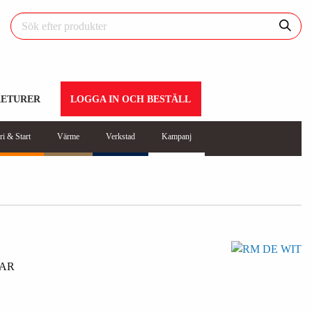
RETURER
LOGGA IN OCH BESTÄLL
ri & Start
Värme
Verkstad
Kampanj
BAR