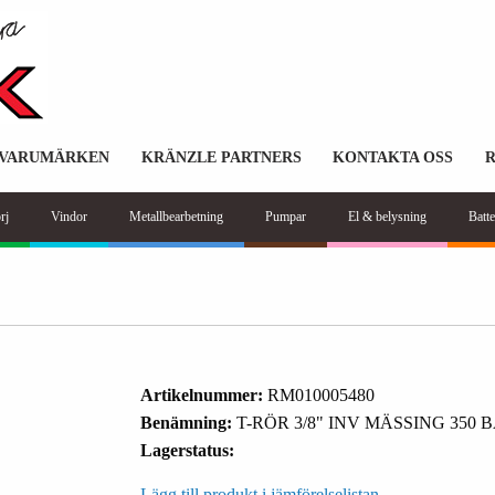
VARUMÄRKEN
KRÄNZLE PARTNERS
KONTAKTA OSS
rj
Vindor
Metallbearbetning
Pumpar
El & belysning
Batte
Artikelnummer:
RM010005480
Benämning:
T-RÖR 3/8" INV MÄSSING 350 
Lagerstatus:
Lägg till produkt i jämförelselistan