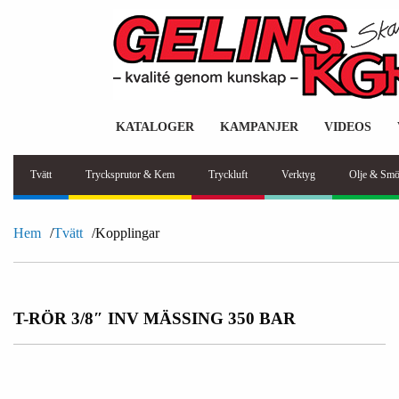
KATALOGER
KAMPANJER
VIDEOS
Tvätt
Trycksprutor & Kem
Tryckluft
Verktyg
Olje & Smö
Hem
Tvätt
Kopplingar
T-RÖR 3/8″ INV MÄSSING 350 BAR